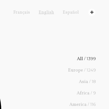
Français
English
Español
All /
1399
Europe /
1249
Asia /
18
Africa /
9
America /
116