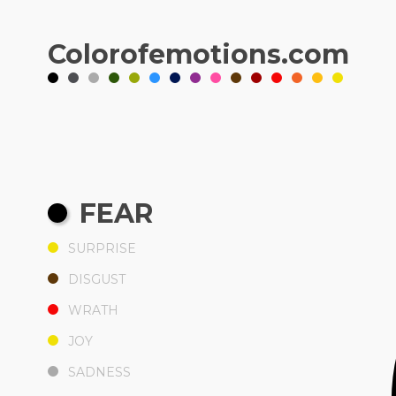
Color
of
emotions
.com
FEAR
SURPRISE
DISGUST
WRATH
JOY
SADNESS