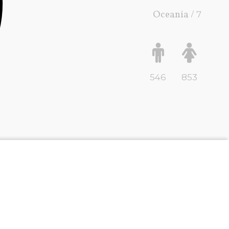
Oceania /
7
546
853