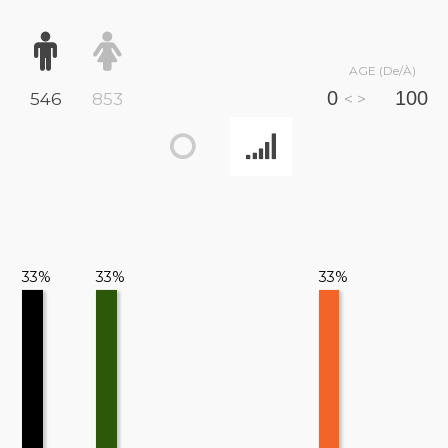
AGE (De/À)
546
853
< >
33%
33%
33%