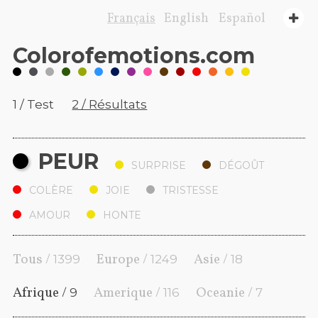
Français
English
Español
Color
of
emotions
.com
1 / Test
2 / Résultats
PEUR
SURPRISE
DÉGOÛT
COLÈRE
JOIE
TRISTESSE
AMOUR
HONTE
Tous /
Europe /
Asie /
1399
1249
18
Afrique /
Amerique /
Oceanie /
9
116
7