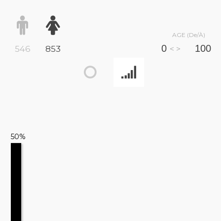
AGE (De/À)
546
853
< >
50%