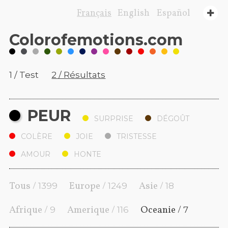
Français
English
Español
Color
of
emotions
.com
1 / Test
2 / Résultats
PEUR
SURPRISE
DÉGOÛT
COLÈRE
JOIE
TRISTESSE
AMOUR
HONTE
Tous /
Europe /
Asie /
1399
1249
18
Afrique /
Amerique /
Oceanie /
9
116
7