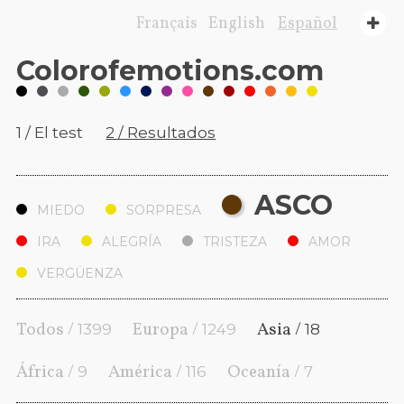
Français
English
Español
Color
of
emotions
.com
1 / El test
2 / Resultados
ASCO
MIEDO
SORPRESA
IRA
ALEGRÍA
TRISTEZA
AMOR
VERGÜENZA
Todos /
Europa /
Asia /
1399
1249
18
África /
América /
Oceanía /
9
116
7