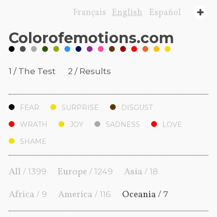
Français
English
Español
Color
of
emotions
.com
1 / The Test
2 / Results
FEAR
SURPRISE
DISGUST
WRATH
JOY
SADNESS
LOVE
SHAME
All /
Europe /
Asia /
1399
1249
18
Africa /
America /
Oceania /
9
116
7