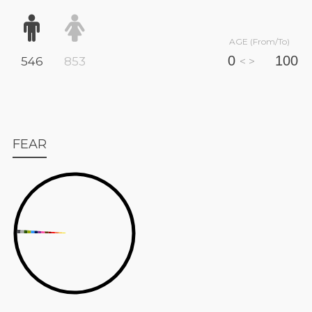
AGE (From/To)
546
853
< >
FEAR